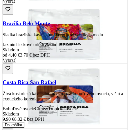
Vybrať
Brazilia Belo Monte
Sladká brazílska káva s tónmi orechov, vanilky a medu.
Jazmín
Lieskové oriešky
Mandle
Skladom
od
4,40 €
3,70 €
bez DPH
Vybrať
Costa Rica San Rafael
Živá kostarická káva s tónmi citrusov, bobuľového ovocia, višní a
exotického korenia.
Bobuľové ovocie
Citrusy
Tropické ovocie
Skladom
9,90 €
8,32 €
bez DPH
Do košíka