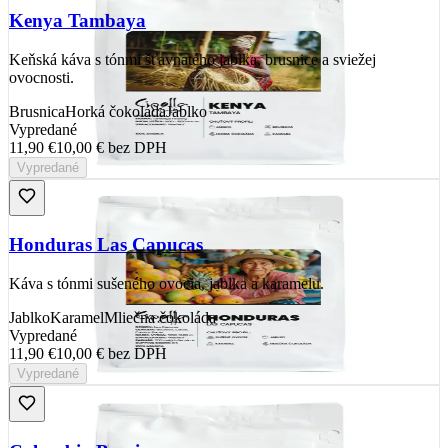
Kenya Tambaya
Keňská káva s tónmi šťavnatého jablka, brusnice a sviežej
ovocnosti.
Brusnica
Horká čokoláda
Jablko
Vypredané
11,90 €
10,00 €
bez DPH
Vypredané
Honduras Las Capucas
Káva s tónmi sušeného ovocia, jablka a karamelu.
Jablko
Karamel
Mliečna čokoláda
Vypredané
11,90 €
10,00 €
bez DPH
Vypredané