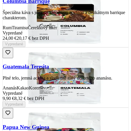
Columbia Barrique
Špeciálna káva s jemnou krémovou aciditou a delikátnym barrique
charakterom.
Rum
Tiramisu
Čerešňový likér
Vypredané
24,00 €
20,17 €
bez DPH
Vypredané
Guatemala Teresita
Plné telo, jemná acidita a sladkasté tóny dozretého ananásu.
Ananás
Kakao
Korenie
Vypredané
9,90 €
8,32 €
bez DPH
Vypredané
Papua New Guinea