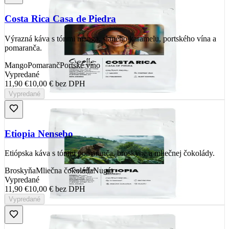
Costa Rica Casa de Piedra
Výrazná káva s tónmi manga, slaného karamelu, portského vína a
pomaranča.
Mango
Pomaranč
Portské víno
Vypredané
11,90 €
10,00 €
bez DPH
Vypredané
Etiopia Nensebo
Etiópska káva s tónmi pomaranča, broskyne a mliečnej čokolády.
Broskyňa
Mliečna čokoláda
Nugát
Vypredané
11,90 €
10,00 €
bez DPH
Vypredané