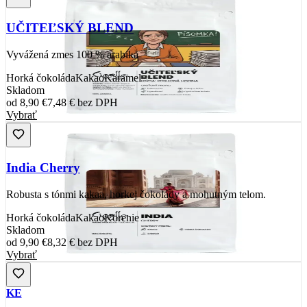
UČITEĽSKÝ BLEND
Vyvážená zmes 100 % arabika
Horká čokoláda
Kakao
Karamel
Skladom
od
8,90 €
7,48 €
bez DPH
Vybrať
India Cherry
Robusta s tónmi kakaa, horkej čokolády a mohutným telom.
Horká čokoláda
Kakao
Korenie
Skladom
od
9,90 €
8,32 €
bez DPH
Vybrať
KE