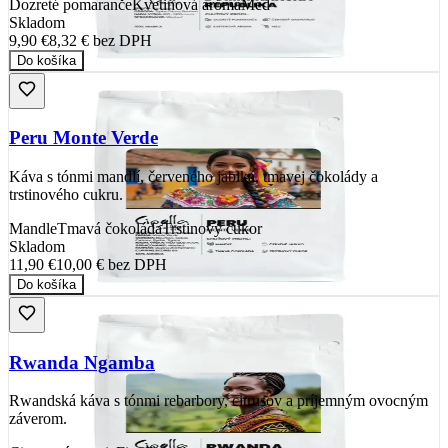
Dozreté pomaranče
Kvetinová aróma
Med
Skladom
9,90 €
8,32 €
bez DPH
Do košíka
Peru Monte Verde
Káva s tónmi mandlí, červeného jablka, tmavej čokolády a
trstinového cukru.
Mandle
Tmavá čokoláda
Trstinový cukor
Skladom
11,90 €
10,00 €
bez DPH
Do košíka
Rwanda Ngamba
Rwandská káva s tónmi rebarbory, citrusov a príjemným ovocným
záverom.