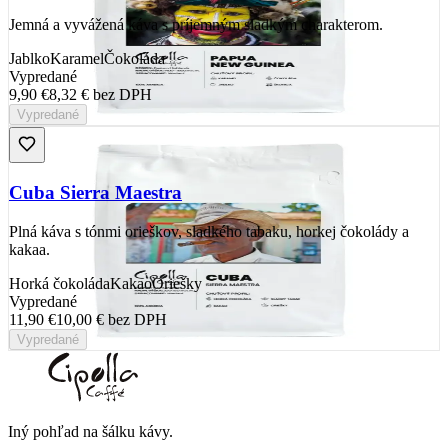
Jemná a vyvážená káva s príjemným sladkým charakterom.
Jablko
Karamel
Čokoláda
Vypredané
9,90 €
8,32 €
bez DPH
Vypredané
Cuba Sierra Maestra
Plná káva s tónmi orieškov, sladkého tabaku, horkej čokolády a
kakaa.
Horká čokoláda
Kakao
Oriešky
Vypredané
11,90 €
10,00 €
bez DPH
Vypredané
Iný pohľad na šálku kávy
.