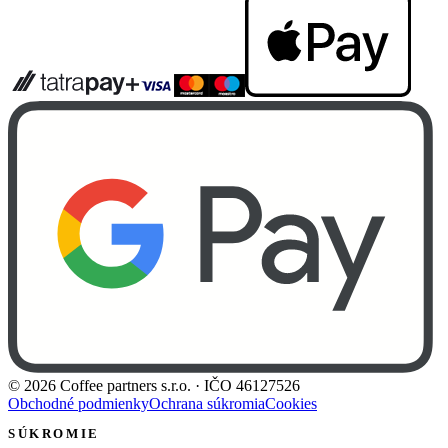
©
2026
Coffee partners s.r.o.
· IČO
46127526
Obchodné podmienky
Ochrana súkromia
Cookies
SÚKROMIE