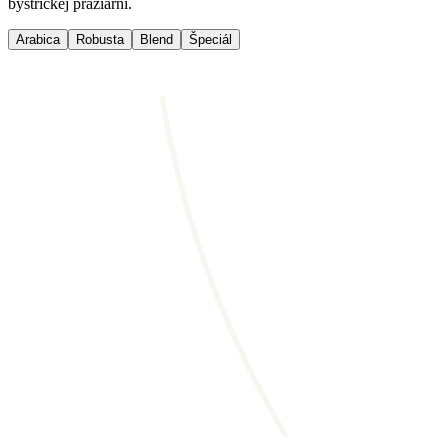
bystrickej pražiarni.
Arabica
Robusta
Blend
Špeciál