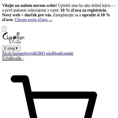
Vitajte na našom novom webe!
Upiekli sme ho ako dobrú kávu —
a prvé pukanie oslavujeme s vami:
10
% zľava za registráciu
.
Nový web = darček pre vás.
Zaregistrujte sa a
upražte si
10
%
zľavu
.
Chcem svoju zľavu →
E-shop
▼
Škola baristu
Servis
B2B
O nás
Blog
Kontakt
Účet
Košík ·