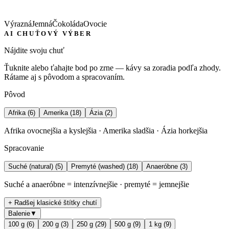
Výrazná
Jemná
Čokoláda
Ovocie
AI CHUŤOVÝ VÝBER
Nájdite svoju chuť
Ťuknite alebo ťahajte bod po zrne — kávy sa zoradia podľa zhody.
Rátame aj s pôvodom a spracovaním.
Pôvod
Afrika
(
6
)
Amerika
(
18
)
Ázia
(
2
)
Afrika ovocnejšia a kyslejšia · Amerika sladšia · Ázia horkejšia
Spracovanie
Suché (natural)
(
5
)
Premyté (washed)
(
18
)
Anaeróbne
(
3
)
Suché a anaeróbne = intenzívnejšie · premyté = jemnejšie
+ Radšej klasické štítky chutí
Balenie
▼
100 g
(
6
)
200 g
(
3
)
250 g
(
29
)
500 g
(
9
)
1 kg
(
9
)