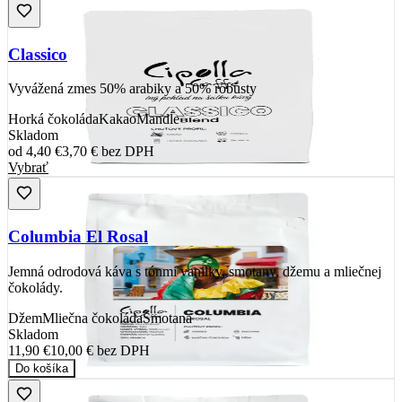
Classico
Vyvážená zmes 50% arabiky a 50% robusty
Horká čokoláda
Kakao
Mandle
Skladom
od
4,40 €
3,70 €
bez DPH
Vybrať
Columbia El Rosal
Jemná odrodová káva s tónmi vanilky, smotany, džemu a mliečnej
čokolády.
Džem
Mliečna čokoláda
Smotana
Skladom
11,90 €
10,00 €
bez DPH
Do košíka