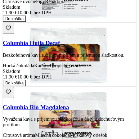
Citrusové ovocie
Figy
Rebarbora
Skladom
11,90 €
10,00 €
bez DPH
Do košíka
Columbia Huila Decaf
Bezkofeínová káva s čistým profilom a príjemnou sladkosťou.
Horká čokoláda
Karamel
Tropické ovocie
Skladom
11,90 €
10,00 €
bez DPH
Do košíka
Columbia Rio Magdalena
Vyvážená káva s príjemnou sladkosťou a čistým dochuťovým
profilom.
Citrusová aróma
Mliečna čokoláda
Muškátový oriešok