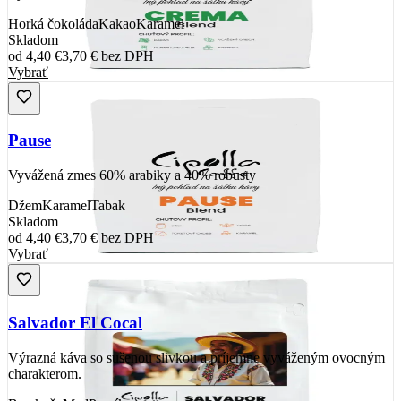
Horká čokoláda
Kakao
Karamel
Skladom
od
4,40 €
3,70 €
bez DPH
Vybrať
Pause
Vyvážená zmes 60% arabiky a 40% robusty
Džem
Karamel
Tabak
Skladom
od
4,40 €
3,70 €
bez DPH
Vybrať
Salvador El Cocal
Výrazná káva so sušenou slivkou a príjemne vyváženým ovocným
charakterom.