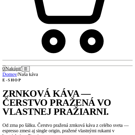
0
Nakúpiť
☰
Domov
/
Naša káva
E-SHOP
ZRNKOVÁ KÁVA —
ČERSTVO PRAŽENÁ VO
VLASTNEJ PRAŽIARNI
.
Od zrna po šálku. Čerstvo pražená zrnková káva z celého sveta —
espresso zmesi aj single origin, pražené vlastnými rukami v