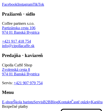
Facebook
Instagram
TikTok
Pražiareň · sídlo
Coffee partners s.r.o.
Partizánska cesta 106
974 01
Banská Bystrica
+421 917 418 754
info@cipollacaffe.sk
Predajňa · kaviareň
Cipolla Caffé Shop
Zvolenská cesta 8
974 01
Banská Bystrica
Servis:
+421 907 979 754
Menu
E-shop
Škola baristu
Servis
B2B
Blog
Kontakt
Časté otázky
Kariéra
Bezpečné platby