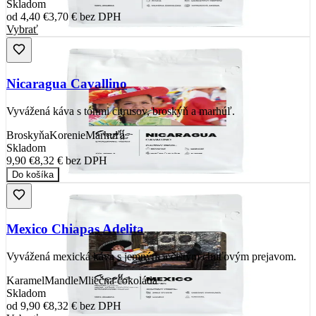
Skladom
od
4,40 €
3,70 €
bez DPH
Vybrať
Nicaragua Cavallino
Vyvážená káva s tónmi citrusov, broskýň a marhúľ.
Broskyňa
Korenie
Marhuľa
Skladom
9,90 €
8,32 €
bez DPH
Do košíka
Mexico Chiapas Adelita
Vyvážená mexická káva s jemným a čistým chuťovým prejavom.
Karamel
Mandle
Mliečna čokoláda
Skladom
od
9,90 €
8,32 €
bez DPH