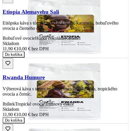
Etiopia Alemayehu Sali
Etiópska káva s tónmi horkej čokolády, karamelu, bobuľového
ovocia a čierneho čaju.
Bobuľové ovocie
Horká čokoláda
Karamel
Skladom
11,90 €
10,00 €
bez DPH
Do košíka
Rwanda Humure
Výberová káva s tónmi trstinového cukru, ibišteka, tropického
ovocia a černíc.
Ibištek
Tropické ovocie
Trstinový cukor
Skladom
11,90 €
10,00 €
bez DPH
Do košíka