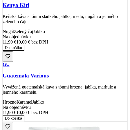
Kenya Kiri
Keňská káva s tónmi sladkého jablka, medu, nugátu a jemného
zeleného čaju.
Nugát
Zelený čaj
Jablko
Na objednávku
11,90 €
10,00 €
bez DPH
Do košíka
GU
Guatemala Various
Vyvážená guatemalská káva s tónmi hrozna, jablka, marhule a
jemného karamelu.
Hrozno
Karamel
Jablko
Na objednávku
11,90 €
10,00 €
bez DPH
Do košíka