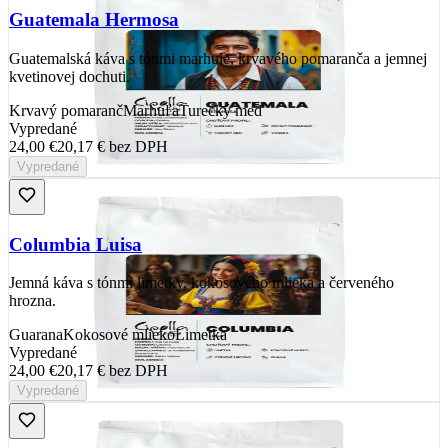
Guatemala Hermosa
Guatemalská káva s tónmi marhule, krvavého pomaranča a jemnej
kvetinovej dochuti.
Krvavý pomaranč
Marhuľa
Turecký med
Vypredané
24,00 €
20,17 €
bez DPH
Vypredané
Columbia Luisa
Jemná káva s tónmi limetky, kokosového mlieka a červeného
hrozna.
Guarana
Kokosové mlieko
Limetka
Vypredané
24,00 €
20,17 €
bez DPH
Vypredané