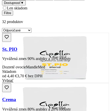
Dostupnosť
▼
Len skladom
Filtre
32
produktov
St. PIO
Vyvážená zmes 90% arabiky a 10% robusty
Dozreté ovocie
Mandle
Med
Skladom
od
4,40 €
3,70 €
bez DPH
Vybrať
Crema
Vyvážená zmes 80% arabiky a 20% robusty