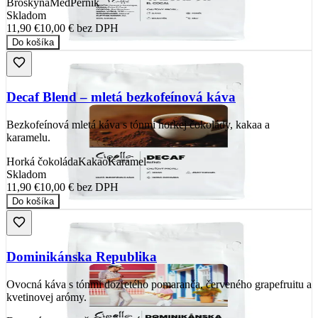
Broskyňa
Med
Perník
Skladom
11,90 €
10,00 €
bez DPH
Do košíka
Decaf Blend – mletá bezkofeínová káva
Bezkofeínová mletá káva s tónmi horkej čokolády, kakaa a
karamelu.
Horká čokoláda
Kakao
Karamel
Skladom
11,90 €
10,00 €
bez DPH
Do košíka
Dominikánska Republika
Ovocná káva s tónmi dozretého pomaranča, červeného grapefruitu a
kvetinovej arómy.