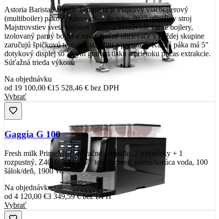
Astoria Barista Attitude Tempesta je vlajkový viacbojlerový
(multiboiler) pákový kávovar — do roku 2025 oficiálny stroj
Majstrovstiev sveta baristov (WBC). Nezávislé varné bojlery,
izolovaný parný bojler a nastaviteľné ohrievače v každej skupine
zaručujú špičkovú teplotnú stabilitu a presnosť. Každá páka má 5"
dotykový displej so živým grafom tlaku a prietoku počas extrakcie.
Súťažná trieda výkonu
Na objednávku
od
19 100,00 €
15 528,46 €
bez DPH
Vybrať
Gaggia G 100
Fresh milk PrimeMilk, vibračné čerpadlo, 2 mlynčeky + 1
rozpustný, Z4000 7-14 g, 7" touchscreen, parná/horúca voda, 100
šálok/deň, 1900 W.
Na objednávku
od
4 120,00 €
3 349,59 €
bez DPH
Vybrať