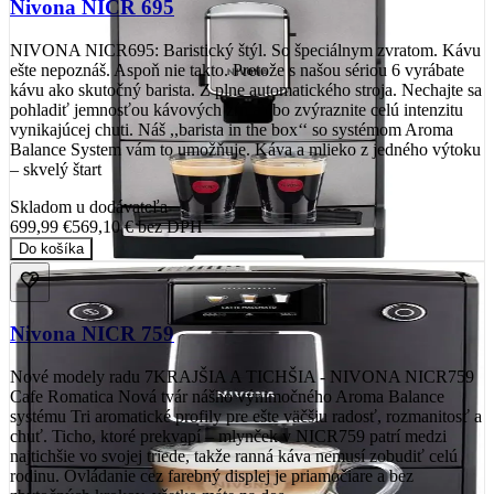
Nivona NICR 695
NIVONA NICR695: Baristický štýl. So špeciálnym zvratom. Kávu
ešte nepoznáš. Aspoň nie takto. Pretože s našou sériou 6 vyrábate
kávu ako skutočný barista. Z plne automatického stroja. Nechajte sa
pohladiť jemnosťou kávových zŕn alebo zvýraznite celú intenzitu
vynikajúcej chuti. Náš ,,barista in the box‘‘ so systémom Aroma
Balance System vám to umožňuje. Káva a mlieko z jedného výtoku
– skvelý štart
Skladom u dodávateľa
699,99 €
569,10 €
bez DPH
Do košíka
Nivona NICR 759
Nové modely radu 7KRAJŠIA A TICHŠIA - NIVONA NICR759
Cafe Romatica Nová tvár nášho výnimočného Aroma Balance
systému Tri aromatické profily pre ešte väčšiu radosť, rozmanitosť a
chuť. Ticho, ktoré prekvapí – mlynček v NICR759 patrí medzi
najtichšie vo svojej triede, takže ranná káva nemusí zobudiť celú
rodinu. Ovládanie cez farebný displej je priamočiare a bez