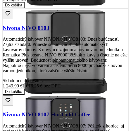
Do košíka
Nivona NIVO 8103
Automatický kávovar NIVONA NIVO8103: Dnes budúcnosť.
Zajtra štandard. Prineste si budúcnosť plnoautomatických
kávovarov domov. S novým dizajnom a novou varnou jednotkou
Romatica Plus posúva NIVO 8000 pôžitok z kávy a čistenie na ešte
vyššiu úroveň. Budúcnosť plnoautomatického kávovaru:
Najpokročilejší vo varení a čistení. Séria 8000 prichádza s novou
varnou jednotkou, ktorá zaisťuje väčšiu čistotu
Skladom u dodávateľa
1 249,99 €
1 016,25 €
bez DPH
Do košíka
Nivona NIVO 8107 Hot-Cold Coffee
Automatický kávovar NIVONA NIVO8107: Pôžitok z horúcej aj