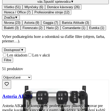
vás.
Spustiť sprievodcu
▼
Všetko (
51
)
Mlynčeky
(
6
)
Domáce kávovary
(
26
)
Horeca / Office
(
7
)
Profesionálne stroje
(
12
)
Značka
▼
Nivona
(
23
)
Astoria
(
9
)
Gaggia
(
7
)
Barista Attitude
(
3
)
Bialetti
(
3
)
Fiorenzato
(
2
)
Hario
(
2
)
Comandante
(
1
)
Eureka
(
1
)
Vyber podkategóriu hore a odomknú sa ďalšie filtre (objem, farba,
priemer…).
Dostupnosť
▼
Len skladom
Len v akcii
Filtre
51
produktov
Astoria AB200
Astoria AB200 je kompaktný profesionálny pákový kávovar pre
menšie kaviarne, kancelárie a gastro prevádzky, kde sa cení každý