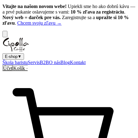
Vitajte na našom novom webe!
Upiekli sme ho ako dobrú kávu —
a prvé pukanie oslavujeme s vami:
10
% zľava za registráciu
.
Nový web = darček pre vás.
Zaregistrujte sa a
upražte si
10
%
zľavu
.
Chcem svoju zľavu →
E-shop
▼
Škola baristu
Servis
B2B
O nás
Blog
Kontakt
Účet
Košík ·