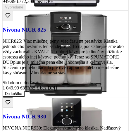
949,99 €
772,35 €
bez DPH
Vypredané
Nivona NICR 825
NICR825: Viac mliečnej peny, viac času na prestávku Klasika
jednoducho nestarne, len sa zlepšuje. To najpodstatnejšie sme ako
vždy zachovali - KVALITU dobrej kávy pre jedinečný pôžitok z
espressa alebo inej kávovej pochúťky. Teraz so SPUMATORE
DUOplus je aj mliečna pena ešte lahodnejšia a krémovejšia.
Stlačením jedného tlačidla pre dve cappucina alebo iné mliečne
kávy súčasne. Mimoriadne sa stáva
Skladom u dodávateľa
1 049,99 €
853,65 €
bez DPH
Do košíka
Nivona NICR 930
NIVONA NICR930: Elegancia skutočného klasika. Nadčasový