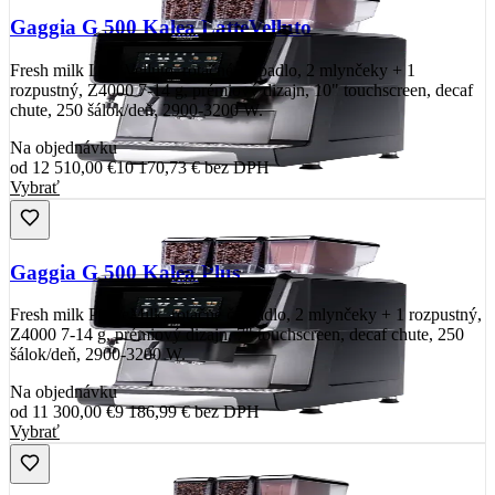
Gaggia G 500 Kalea LatteVelluto
Fresh milk LatteVelluto, rotačné čerpadlo, 2 mlynčeky + 1
rozpustný, Z4000 7-14 g, prémiový dizajn, 10" touchscreen, decaf
chute, 250 šálok/deň, 2900-3200 W.
Na objednávku
od
12 510,00 €
10 170,73 €
bez DPH
Vybrať
Gaggia G 500 Kalea Plus
Fresh milk PrimeMilk, rotačné čerpadlo, 2 mlynčeky + 1 rozpustný,
Z4000 7-14 g, prémiový dizajn, 7" touchscreen, decaf chute, 250
šálok/deň, 2900-3200 W.
Na objednávku
od
11 300,00 €
9 186,99 €
bez DPH
Vybrať