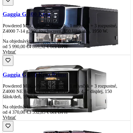
Gaggia G 300 Krea
Powdered Milk, vibračné čerpadlo, 1 mlynček + 3 rozpustné,
Z4000 7-14 g, 10" touchscreen, 150 šálok/deň, 1950 W.
Na objednávku
od
5 990,00 €
4 869,92 €
bez DPH
Vybrať
Gaggia G 300 Krea Prime
Powdered Milk, vibračné čerpadlo, 1 mlynček + 3 rozpustné,
Z4000 NE 8-16 g, kapacitná klávesnica - 4.3" displej, 150
šálok/deň, 1950 W.
Na objednávku
od
4 370,00 €
3 552,85 €
bez DPH
Vybrať