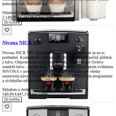
jednoduchým stlačením tlač
Skladom u dodávateľa
2 149,99 €
1 747,96 €
bez DPH
Do košíka
Nivona NICR 550
Nivona NICR 550 - Intuitívne používanie a zameranie sa na to
podstatné. Kompaktné. Jednoduché. Rýchle. Pre jedinečný pôžitok
z kávy. Objavte teraz nové modely radu 5. Ideálne pre čerstvo
namletú kávu – každé ráno. Teraz so známym konceptom ovládania
NIVONA v novom 2,4'' TFT displeji. Optimálne pre všetky
nastavenia kávy a espressa. S automatickými čistiacimi programami
a rýchlejším odvápnením. Uše
Skladom u dodávateľa
549,99 €
447,15 €
bez DPH
Do košíka