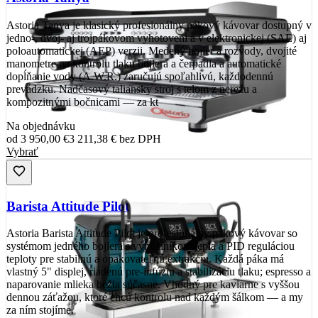
Astoria Tanya je klasický profesionálny pákový kávovar dostupný v
jedno-, dvoj- aj trojpákovom vyhotovení a v elektronickej (SAE) aj
poloautomatickej (AEP) verzii. Medený bojler a rozvody, dvojité
manometre na kontrolu tlaku bojlera a čerpadla a automatické
dopĺňanie vody (A.W.R.) zaručujú spoľahlivú, každodennú
prevádzku. Nadčasový taliansky stroj s telom z nerezu a
kompozitnými bočnicami — za kt
Na objednávku
od
3 950,00 €
3 211,38 €
bez DPH
Vybrať
Barista Attitude Pilot
Astoria Barista Attitude Pilot je profesionálny pákový kávovar so
systémom jedného bojlera s výmenníkom tepla a PID reguláciou
teploty pre stabilnú a opakovateľnú extrakciu. Každá páka má
vlastný 5" displej, riadenú pre-infúziu a stabilizáciu tlaku; espresso a
naparovanie mlieka bežia súčasne. Vhodný pre kaviarne s vyššou
dennou záťažou, ktoré chcú kontrolu nad každým šálkom — a my
za ním stojíme.