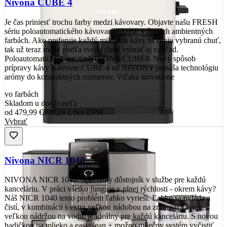
Nivona CUBE 4
Je čas priniesť trochu farby medzi kávovary. Objavte našu FRESH
sériu poloautomatického kávovaru CUBE v ôsmich ambientných
farbách. Ako preferuje každý milovník kávy tú svoju vybranú chuť,
tak už teraz môže podľa svojej chuti vybrať aj vzhľad.
Poloautomatický kávovar NIVONA CUBE4: Nový spôsob
prípravy kávy Kávovar CUBE 4 od NIVONY prináša technológiu
arómy do kompaktných rozmerov. Vďaka inovatívne
vo farbách
Skladom u dodávateľa
od
479,99 €
390,24 €
bez DPH
Vybrať
Nivona NICR 1040
NIVONA NICR 1040: Špeciálny dôstojník v službe pre každú
kanceláriu. V práci všetko funguje v plnej rýchlosti - okrem kávy?
Náš NICR 1040 tento problém ľahko vyrieši. Ľahko sa ovláda a
čistí, v kombinácii s extra veľkou nádobou na zrnkovú kávu a
veľkou nádržou na vodu, je ideálny pre každú kanceláriu. S novou
hadičkou na mlieko a easyclean + možno mliečny systém vyčistiť