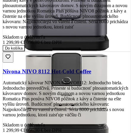
studenej kávy v perleťovo modrom. Prineste si budúcnosť
plnoautomatických kávovarov domov. S novým dizajnom a novou
varnou jednotkou Romatica Plus posúva NIVO8 pôžitok z kávy a
čistenie na ešte vyššiu úroveň. Budúcnosť plnoautomatického
kávovaru: Najpokročilejší vo varení a čistení. Séria 8000 prichádza
s novou varnou jednotkou, ktorá zaisť
Skladom u dodávateľa
1 299,99 €
1 056,90 €
bez DPH
Do košíka
Nivona NIVO 8112 Hot-Cold Coffee
Automatický kávovar NIVONA NIVO8112: Jednoducho biela.
Jednoducho presvedčivá. Prineste si budúcnosť plnoautomatických
kávovarov domov. S novým dizajnom a novou varnou jednotkou
Romatica Plus posúva NIVO8 pôžitok z kávy a čistenie na ešte
vyššiu úroveň. Budúcnosť plnoautomatického kávovaru:
Najpokročilejší vo varení a čistení. Séria 8000 prichádza s novou
varnou jednotkou, ktorá zaisťuje väčšiu či
Skladom u dodávateľa
1 299,99 €
1 056,90 €
bez DPH