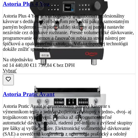
Astoria Plus 4 You
Astoria Plus 4 You je viacbojlerový (multiboiler) profesionálny
kávovar s dedikovaným bojlerom pre každú páku a samostatným
parným bojlerom — teplotu každej skupiny aj pary si nastavíte
nezávisle cez dotykové rozhranie. Presné volumetrické dávkovanie,
programovanie objemov a časovačov robia zo stroja nástroj pre
špičkovú a opakovateľnú extrakciu. Vďaka úspornej technológii
dokáže znížiť spotrebu e
Na objednávku
od
14 440,00 €
11 739,84 €
bez DPH
Vybrať
Astoria Pratic Avant
Astoria Pratic Avant je profesionálny pákový kávovar s
výmenníkom tepla a jedným bojlerom, dostupný v jedno-, dvoj- aj
trojpákovom vyhotovení. Ponúka až 4 programovateľné
automatické dávky na páku, riadenú pre-infúziu a zvýšené skupiny
pre šálky aj vyššie poháre. Elektronické volumetrické dávkovanie
(SAE) a osvedčená konštrukcia z neho robia praktický a odolný