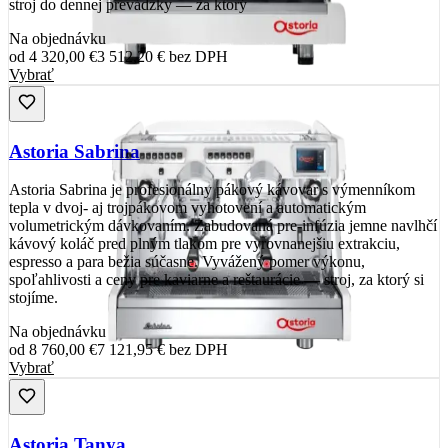
stroj do dennej prevádzky — za ktorý
Na objednávku
od
4 320,00 €
3 512,20 €
bez DPH
Vybrať
Astoria Sabrina
Astoria Sabrina je profesionálny pákový kávovar s výmenníkom
tepla v dvoj- aj trojpákovom vyhotovení a automatickým
volumetrickým dávkovaním. Zabudovaná pre-infúzia jemne navlhčí
kávový koláč pred plným tlakom pre vyrovnanejšiu extrakciu,
espresso a para bežia súčasne. Vyvážený pomer výkonu,
spoľahlivosti a ceny pre kaviarne a reštaurácie — stroj, za ktorý si
stojíme.
Na objednávku
od
8 760,00 €
7 121,95 €
bez DPH
Vybrať
Astoria Tanya