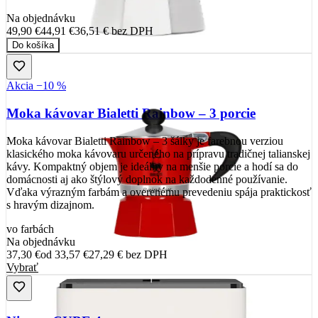
Na objednávku
49,90 €
44,91 €
36,51 €
bez DPH
Do košíka
Akcia −10 %
Moka kávovar Bialetti Rainbow – 3 porcie
Moka kávovar Bialetti Rainbow – 3 šálky je farebnou verziou
klasického moka kávovaru určeného na prípravu tradičnej talianskej
kávy. Kompaktný objem je ideálny na menšie porcie a hodí sa do
domácnosti aj ako štýlový doplnok na každodenné používanie.
Vďaka výrazným farbám a overenému prevedeniu spája praktickosť
s hravým dizajnom.
vo farbách
Na objednávku
37,30 €
od
33,57 €
27,29 €
bez DPH
Vybrať