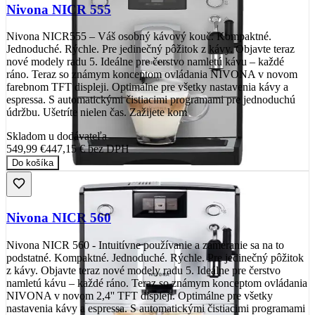
Nivona NICR 555
Nivona NICR555 – Váš osobný kávový kouč. Kompaktné.
Jednoduché. Rýchle. Pre jedinečný pôžitok z kávy. Objavte teraz
nové modely radu 5. Ideálne pre čerstvo namletú kávu – každé
ráno. Teraz so známym konceptom ovládania NIVONA v novom
farebnom TFT displeji. Optimálne pre všetky nastavenia kávy a
espressa. S automatickými čistiacimi programami pre jednoduchú
údržbu. Ušetríte nielen čas. Zažijete kom
Skladom u dodávateľa
549,99 €
447,15 €
bez DPH
Do košíka
Nivona NICR 560
Nivona NICR 560 - Intuitívne používanie a zameranie sa na to
podstatné. Kompaktné. Jednoduché. Rýchle. Pre jedinečný pôžitok
z kávy. Objavte teraz nové modely radu 5. Ideálne pre čerstvo
namletú kávu – každé ráno. Teraz so známym konceptom ovládania
NIVONA v novom 2,4'' TFT displeji. Optimálne pre všetky
nastavenia kávy a espressa. S automatickými čistiacimi programami