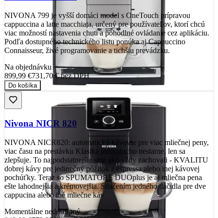
NIVONA 799 je vyšší domáci model s OneTouch prípravou
cappuccina a latte macchiata, určený pre používateľov, ktorí chcú
viac možností nastavenia chuti a pohodlné ovládanie cez aplikáciu.
Podľa dostupného technického listu ponúka aj Cappuccino
Connaisseur, živé programovanie a tichšiu prevádzku.
Na objednávku
899,99 €
731,70 €
bez DPH
Do košíka
Nivona NICR 820
NIVONA NICR820: automatický kávovar pre viac mliečnej peny,
viac času na prestávku Klasika jednoducho nestarne, len sa
zlepšuje. To najpodstatnejšie sme ako vždy zachovali - KVALITU
dobrej kávy pre jedinečný pôžitok z espressa alebo inej kávovej
pochúťky. Teraz so SPUMATORE DUOplus je aj mliečna pena
ešte lahodnejšia a krémovejšia. Stlačením jedného tlačidla pre dve
cappucina alebo iné mliečne káv
Momentálne nedostupný