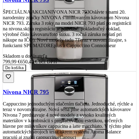
ŠPECIÁLNA AKCIANIVONA NICR 793Oslávte s nami 20.
narodeniny značky NIVONA s limitovaným kávovarom Nivona
NICR 793. Záruka 3 roky na model NICR 793 platí po registrácii
na nivona.sk(na registráciu je potrebné: pokladničný doklad,
výrobné číslo kávovaru/foto štítku. 3 ročná záruka neplatí pri
nákupe na IČO). Nové modely radu 7Teraz v novom dizajne, s
funkciami SPUMATOREplus a Cappuccino Connoisseur
Skladom u dodávateľa
799,99 €
650,40 €
bez DPH
Do košíka
Nivona NICR 795
Cappuccino jednoduchým stlačením tlačidla. Jednoduché, rýchle a
teraz v novom dizajne. Nová séria plne automatických kávovarov
Nivona 7 predstavuje 4 nové modely z vysoko kvalitných
materiálov v kombinácii s prepracovanou estetikou, určených
hlavne pre milovníkov cappucina a latte macchiato. V týchto plne
automatických strojoch teraz okrem systému Aroma Balance
pracujú aj znalci cappuccina(Cappuci