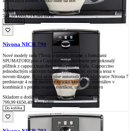
zbytočných krokov, všetko máte na dos
Skladom u dodávateľa
749,99 €
609,75 €
bez DPH
Do košíka
Nivona NICR 790
Nové modely radu 7Teraz v novom dizajne, s funkciami
SPUMATOREplus a Cappuccino Connoisseur pre dokonalý
pôžitok z cappuccinajediným stlačením tlačidla. Cappuccino
jednoduchým stlačením tlačidla. Jednoduché, rýchle a teraz v
novom dizajne. Nová séria plne automatických kávovarov Nivona 7
predstavuje 4 nové modely z vysoko kvalitných materiálov v
kombinácii s prepracovanou estetikou, určených hlavn
Skladom u dodávateľa
799,99 €
650,40 €
bez DPH
Do košíka
Nivona NICR 793