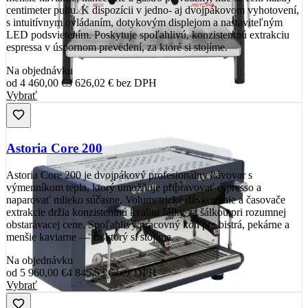
centimeter pultu. K dispozícii v jedno- aj dvojpákovom vyhotovení,
s intuitívnym ovládaním, dotykovým displejom a nastaviteľným
LED podsvietením. Poskytuje spoľahlivú, konzistentnú extrakciu
espressa v úspornom prevedení, za ktoré si stojíme.
Na objednávku
od
4 460,00 €
3 626,02 €
bez DPH
Vybrať
Astoria Core 200
Astoria Core 200 je dvojpákový profesionálny kávovar s
výmenníkom tepla, ktorý umožňuje pripravovať espresso a
naparovať mlieko súčasne. Volumetrické dávkovanie a časovače
extrakcie držia konzistentnú kvalitu šálky za šálkou pri rozumnej
obstarávacej cene. Spoľahlivý pracovný kôň pre bistrá, pekárne a
menšie kaviarne — za ktorý si stojíme.
Na objednávku
od
5 960,00 €
4 845,53 €
bez DPH
Vybrať