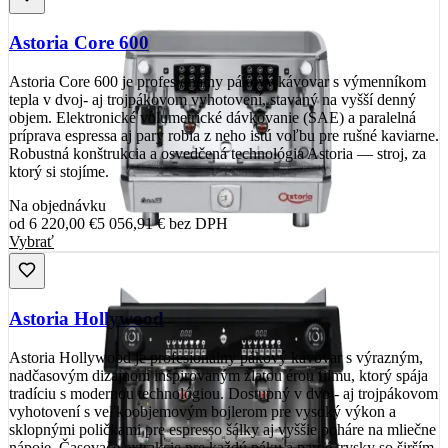
Astoria Core 600
Astoria Core 600 je profesionálny pákový kávovar s výmenníkom
tepla v dvoj- aj trojpákovom vyhotovení, stavaný na vyšší denný
objem. Elektronické volumetrické dávkovanie (SAE) a paralelná
príprava espressa aj pary robia z neho istú voľbu pre rušné kaviarne.
Robustná konštrukcia a osvedčená technológia Astoria — stroj, za
ktorý si stojíme.
Na objednávku
od
6 220,00 €
5 056,91 €
bez DPH
Vybrať
Astoria Hollywood
Astoria Hollywood je profesionálny pákový kávovar s výrazným,
nadčasovým dizajnom inšpirovaným zlatou érou filmu, ktorý spája
tradíciu s modernou technológiou. Dostupný v dvoj- aj trojpákovom
vyhotovení s veľkoobjemovým bojlerom pre vysoký výkon a
sklopnými poličkami pre espresso šálky aj vyššie poháre na mliečne
nápoje. Časovače extrakcie pre každú páku a parné trysky so širším