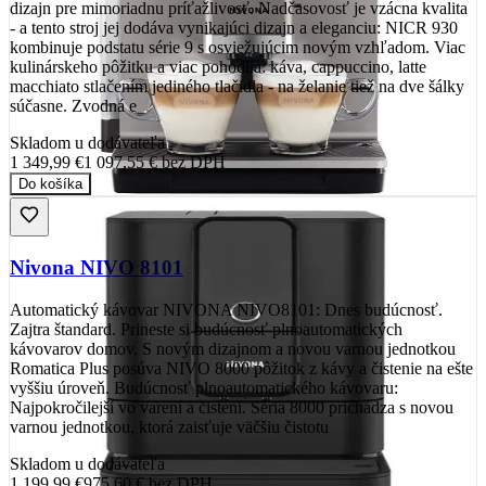
dizajn pre mimoriadnu príťažlivosť. Nadčasovosť je vzácna kvalita
- a tento stroj jej dodáva vynikajúci dizajn a eleganciu: NICR 930
kombinuje podstatu série 9 s osviežujúcim novým vzhľadom. Viac
kulinárskeho pôžitku a viac pohodlia: káva, cappuccino, latte
macchiato stlačením jediného tlačidla - na želanie tiež na dve šálky
súčasne. Zvodná e
Skladom u dodávateľa
1 349,99 €
1 097,55 €
bez DPH
Do košíka
Nivona NIVO 8101
Automatický kávovar NIVONA NIVO8101: Dnes budúcnosť.
Zajtra štandard. Prineste si budúcnosť plnoautomatických
kávovarov domov. S novým dizajnom a novou varnou jednotkou
Romatica Plus posúva NIVO 8000 pôžitok z kávy a čistenie na ešte
vyššiu úroveň. Budúcnosť plnoautomatického kávovaru:
Najpokročilejší vo varení a čistení. Séria 8000 prichádza s novou
varnou jednotkou, ktorá zaisťuje väčšiu čistotu
Skladom u dodávateľa
1 199,99 €
975,60 €
bez DPH