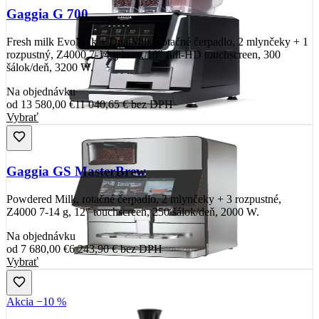
Gaggia G 700
Fresh milk EvoMilk + DualMilk, rotačné čerpadlo, 2 mlynčeky + 1
rozpustný, Z4000 7-14 g inox, 10" full-HD touchscreen, 300
šálok/deň, 3200 W.
Na objednávku
od
13 580,00 €
11 040,65 €
bez DPH
Vybrať
Gaggia GS MasterBrew
Powdered Milk, rotačné čerpadlo, 2 mlynčeky + 3 rozpustné,
Z4000 7-14 g, 12" touchscreen, 250 šálok/deň, 2000 W.
Na objednávku
od
7 680,00 €
6 243,90 €
bez DPH
Vybrať
Akcia −10 %