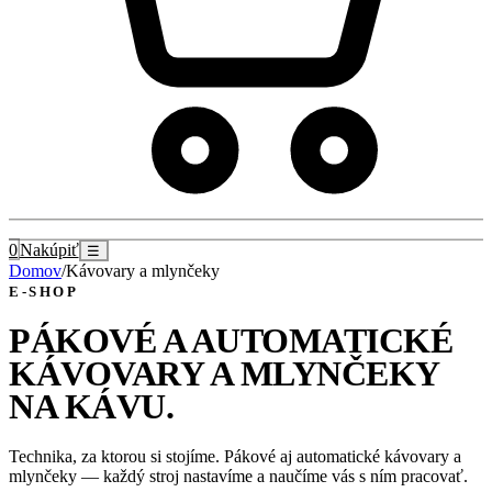
0
Nakúpiť
☰
Domov
/
Kávovary a mlynčeky
E-SHOP
PÁKOVÉ A AUTOMATICKÉ
KÁVOVARY A MLYNČEKY
NA KÁVU
.
Technika, za ktorou si stojíme. Pákové aj automatické kávovary a
mlynčeky — každý stroj nastavíme a naučíme vás s ním pracovať.