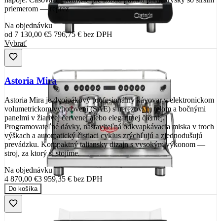
priemerom — reprez
Na objednávku
od
7 130,00 €
5 796,75 €
bez DPH
Vybrať
Astoria Mira
Astoria Mira je dvojpákový profesionálny kávovar v elektronickom
volumetrickom vyhotovení (SAE) s nerezovým telom a bočnými
panelmi v žiarivej červenej alebo elegantnej čiernej.
Programovateľné dávky, nastaviteľná odkvapkávacia miska v troch
výškach a automatický čistiaci cyklus zrýchľujú a zjednodušujú
prevádzku. Kompaktný taliansky dizajn s vysokým výkonom —
stroj, za ktorý si stojíme.
Na objednávku
4 870,00 €
3 959,35 €
bez DPH
Do košíka