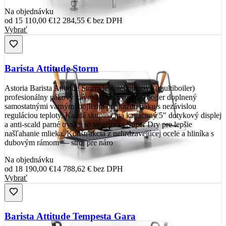
Na objednávku
od
15 110,00 €
12 284,55 €
bez DPH
Vybrať
Barista Attitude Storm
Astoria Barista Attitude Storm je viacbojlerový (multiboiler)
profesionálny pákový kávovar: veľký parný bojler doplnený
samostatnými varnými bojlermi pre každú páku s nezávislou
reguláciou teploty. Každá skupina má kapacitný 5" dotykový displej
a anti-scald parné trysky so systémom Super Dry pre lepšie
našľahanie mlieka. Konštrukcia z nehrdzavejúcej ocele a hliníka s
dubovým rámom — stroj pre náro
Na objednávku
od
18 190,00 €
14 788,62 €
bez DPH
Vybrať
Barista Attitude Tempesta Gara