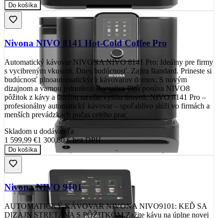
Do košíka
Nivona NIVO 8141 Hot-Cold Coffee Pro
Automatický kávovar NIVONA NIVO 8141 Pro: Ideálny pre firmy
s vycibreným vkusom. Dnes budúcnosť. Zajtra štandard. Prineste si
budúcnosť plnoautomatických kávovarov domov. S novým
dizajnom a varnou jednotkou Romatica Plus posúva NIVO8
pôžitok z kávy a údržbu na ešte vyššiu úroveň. NIVO 8141 Pro –
profesionálny automatický kávovar – spoľahlivo slúži vo firmách a
menších prevádzkach počas celého prac
Skladom u dodávateľa
1 599,99 €
1 300,80 €
bez DPH
Do košíka
Nivona NIVO 9101
AUTOMATICKÝ KÁVOVAR NIVONA NIVO9101: KEĎ SA
DIZAJN STRETÁVA S PÔŽITKOM.Zažite kávu na úplne novej