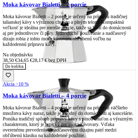
Moka kávovar Bialetti – 2 porcie
Moka kávovar Bialetti – 2 porcie je určený na prípravu tradičnej
talianskej kávy s výraznou chuťou a plným telom. Kompaktná
veľkosť je ideálna pre menšie porcie, takže sa hodí do domácnosti
aj pre jednotlivcov či páry. Jednoduché používanie a nadčasový
dizajn robia z tohto moka kávovaru obľúbenú voľbu na
každodennú prípravu kávy.
Na objednávku
38,50 €
34,65 €
28,17 €
bez DPH
Do košíka
Akcia −10 %
Moka kávovar Bialetti – 4 porcie
Moka kávovar Bialetti – 4 porcie je určený na prípravu väčšieho
množstva kávy naraz, takže je vhodný do domácnosti aj kancelárie.
Ponúka tradičný spôsob prípravy kávy s plnou chuťou a výrazným
charakterom, ktorý je typický pre moka kávovary. Vďaka
overenému prevedeniu a nadčasovému dizajnu patrí medzi
obľúbenú klasiku na každodenné použitie.