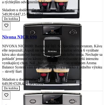
a rýchlejším odvápnením. Uše
Skladom u dodávateľa
549,99 €
447,15 €
bez DPH
Do košíka
Nivona NICR 690
NIVONA NICR690: Baristický štýl. So špeciálnym zvratom. Kávu
ešte nepoznáš. Aspoň nie takto. Pretože s našou sériou 6 vyrábate
kávu ako skutočný barista. Z plne automatického stroja. Nechajte sa
pohladiť jemnosťou kávových zŕn alebo zvýraznite celú intenzitu
vynikajúcej chuti. Náš ,,barista in the box‘‘ so systémom Aroma
Balance System vám to umožňuje. Káva a mlieko z jedného výtoku
– skvelý štart
Skladom u dodávateľa
649,99 €
528,45 €
bez DPH
Do košíka