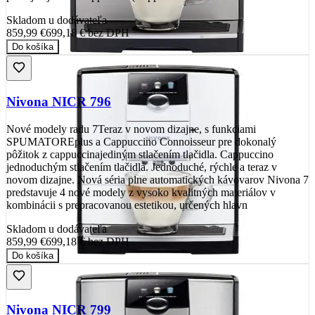
Skladom u dodávateľa
859,99 €
699,18 €
bez DPH
Do košíka
Nivona NICR 796
Nové modely radu 7Teraz v novom dizajne, s funkciami
SPUMATOREplus a Cappuccino Connoisseur pre dokonalý
pôžitok z cappuccinajediným stlačením tlačidla. Cappuccino
jednoduchým stlačením tlačidla. Jednoduché, rýchle a teraz v
novom dizajne. Nová séria plne automatických kávovarov Nivona 7
predstavuje 4 nové modely z vysoko kvalitných materiálov v
kombinácii s prepracovanou estetikou, určených hlavn
Skladom u dodávateľa
859,99 €
699,18 €
bez DPH
Do košíka
Nivona NICR 799