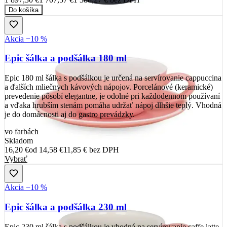
Do košíka
Akcia −10 %
Epic šálka a podšálka 180 ml
Epic 180 ml šálka s podšálkou je určená na servírovanie cappuccina
a ďalších mliečnych kávových nápojov. Porcelánové (keramické)
prevedenie pôsobí elegantne, je odolné pri každodennom používaní
a vďaka hrubším stenám pomáha udržať nápoj dlhšie teplý. Vhodná
je do domácnosti aj do gastro prevádzky.
vo farbách
Skladom
16,20 €
od
14,58 €
11,85 €
bez DPH
Vybrať
Akcia −10 %
Epic šálka a podšálka 230 ml
Epic 230 ml šálka s podšálkou je vhodná na servírovanie caffe latte