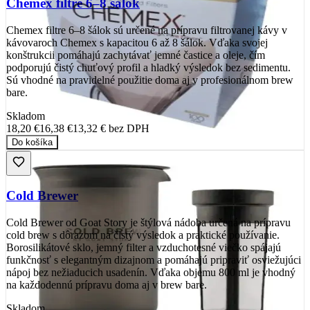
Chemex filtre 6–8 šálok
Chemex filtre 6–8 šálok sú určené na prípravu filtrovanej kávy v
kávovaroch Chemex s kapacitou 6 až 8 šálok. Vďaka svojej
konštrukcii pomáhajú zachytávať jemné častice a oleje, čím
podporujú čistý chuťový profil a hladký výsledok bez sedimentu.
Sú vhodné na pravidelné použitie doma aj v profesionálnom brew
bare.
Skladom
18,20 €
16,38 €
13,32 €
bez DPH
Do košíka
Cold Brewer
Cold Brewer od Goat Story je štýlová nádoba určená na prípravu
cold brew s dôrazom na čistý výsledok a praktické používanie.
Borosilikátové sklo, jemný filter a vzduchotesné viečko spájajú
funkčnosť s elegantným dizajnom a pomáhajú pripraviť osviežujúci
nápoj bez nežiaducich usadenín. Vďaka objemu 800 ml je vhodný
na každodennú prípravu doma aj v brew bare.
Skladom