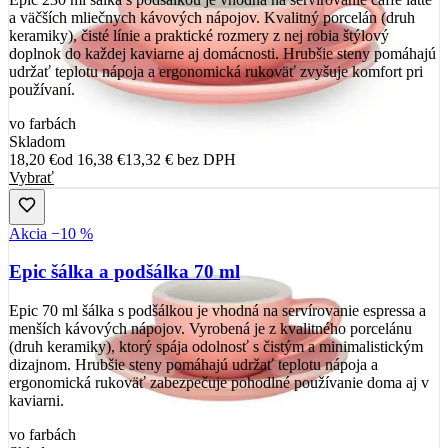
a väčších mliečnych kávových nápojov. Kvalitný porcelán (druh
keramiky), čisté línie a praktické rozmery z nej robia štýlový
doplnok do každej kaviarne aj domácnosti. Hrubšie steny pomáhajú
udržať teplotu nápoja a ergonomická rukoväť zvyšuje komfort pri
používaní.
vo farbách
Skladom
18,20 €
od
16,38 €
13,32 €
bez DPH
Vybrať
Akcia −10 %
Epic šálka a podšálka 70 ml
Epic 70 ml šálka s podšálkou je vhodná na servírovanie espressa a
menších kávových nápojov. Vyrobená je z kvalitného porcelánu
(druh keramiky), ktorý spája odolnosť s čistým a minimalistickým
dizajnom. Hrubšie steny pomáhajú udržať teplotu nápoja a
ergonomická rukoväť zabezpečuje pohodlné používanie doma aj v
kaviarni.
vo farbách