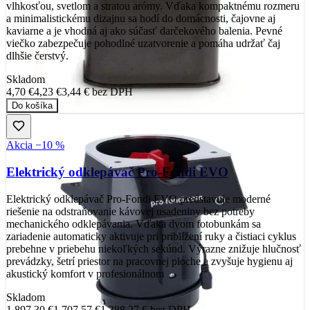
vlhkosťou, svetlom a stratou arómy. Vďaka kompaktnému rozmeru
a minimalistickému dizajnu sa hodí do domácnosti, čajovne aj
kaviarne a je vhodná aj ako súčasť darčekového balenia. Pevné
viečko zabezpečuje pohodlné uzatvorenie a pomáha udržať čaj
dlhšie čerstvý.
Skladom
4,70 €
4,23 €
3,44 €
bez DPH
Do košíka
Akcia −10 %
Elektrický odklepávač Pro-Fondi EVO
Elektrický odklepávač Pro-Fondi EVO predstavuje moderné
riešenie na odstraňovanie kávovej usadeniny bez potreby
mechanického odklepávania. Vďaka dvom fotobunkám sa
zariadenie automaticky aktivuje pri priblížení ruky a čistiaci cyklus
prebehne v priebehu niekoľkých sekúnd. Výrazne znižuje hlučnosť
prevádzky, šetrí priestor na pracovnej ploche a zvyšuje hygienu aj
akustický komfort v profesionálnom
Skladom
1 897,30 €
1 707,57 €
1 388,27 €
bez DPH