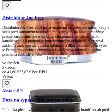
Distribútor Joe Frex
Distribútor Joe Frex slúži na rovnomerné rozprestretie mletej kávy v
sitku pred samotným tampovaním. Nastaviteľná hĺbka umožňuje
presné zarovnanie povrchu kávy, čím pomáha znižovať riziko
kanálikovania a podporuje konzistentnejšiu extrakciu. Nerezová
základňa zabezpečuje vysokú odolnosť a dlhú životnosť. Na výber
je čierne prevedenie s eloxovanou hliníkovou rukoväťou alebo
prémiová rukoväť z palis
vo farbách
Skladom
od
41,60 €
33,82 €
bez DPH
Vybrať
Akcia −10 %
Dóza na sypané čaje/matchu 100g
Praktická plechová dóza na sypané čaje pomáha chrániť obsah pred