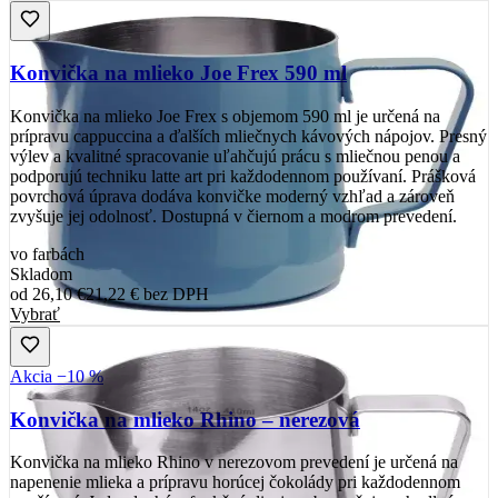
Konvička na mlieko Joe Frex 590 ml
Konvička na mlieko Joe Frex s objemom 590 ml je určená na
prípravu cappuccina a ďalších mliečnych kávových nápojov. Presný
výlev a kvalitné spracovanie uľahčujú prácu s mliečnou penou a
podporujú techniku latte art pri každodennom používaní. Prášková
povrchová úprava dodáva konvičke moderný vzhľad a zároveň
zvyšuje jej odolnosť. Dostupná v čiernom a modrom prevedení.
vo farbách
Skladom
od
26,10 €
21,22 €
bez DPH
Vybrať
Akcia −10 %
Konvička na mlieko Rhino – nerezová
Konvička na mlieko Rhino v nerezovom prevedení je určená na
napenenie mlieka a prípravu horúcej čokolády pri každodennom