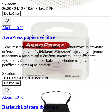
Skladom
26,80 €
24,12 €
19,61 €
bez DPH
Do košíka
Akcia −10 %
AeroPress papierové filtre
AeroPress papierové filtre sú originálne jednorazové micro-filtre
určené na prípravu kávy v AeroPress. Pomáhajú zachytiť jemné
usadeniny a prispievajú k čistému, hladkému a vyváženému
výsledku v šálke. Praktické balenie je vhodné na pravidelné
používanie doma aj na cestách.
Skladom
10,60 €
9,54 €
7,76 €
bez DPH
Do košíka
Akcia −10 %
Baristická zástera (bez loga)