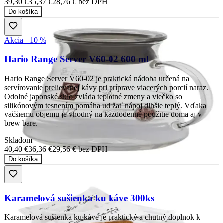
39,30 €
35,37 €
28,76 €
bez DPH
Do košíka
Akcia −10 %
Hario Range Server V60-02 600 ml
Hario Range Server V60-02 je praktická nádoba určená na
servírovanie prelievanej kávy pri príprave viacerých porcií naraz.
Odolné japonské sklo zvláda teplotné zmeny a viečko so
silikónovým tesnením pomáha udržať nápoj dlhšie teplý. Vďaka
väčšiemu objemu je vhodný na každodenné použitie doma aj v
brew bare.
Skladom
40,40 €
36,36 €
29,56 €
bez DPH
Do košíka
Karamelová sušienka ku káve 300ks
Karamelová sušienka ku káve je praktický a chutný doplnok k