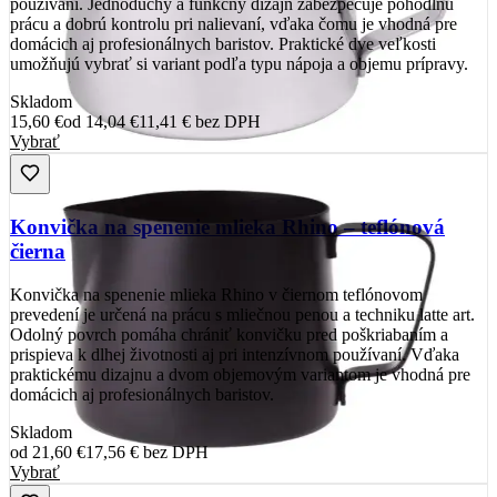
používaní. Jednoduchý a funkčný dizajn zabezpečuje pohodlnú
prácu a dobrú kontrolu pri nalievaní, vďaka čomu je vhodná pre
domácich aj profesionálnych baristov. Praktické dve veľkosti
umožňujú vybrať si variant podľa typu nápoja a objemu prípravy.
Skladom
15,60 €
od
14,04 €
11,41 €
bez DPH
Vybrať
Konvička na spenenie mlieka Rhino – teflónová
čierna
Konvička na spenenie mlieka Rhino v čiernom teflónovom
prevedení je určená na prácu s mliečnou penou a techniku latte art.
Odolný povrch pomáha chrániť konvičku pred poškriabaním a
prispieva k dlhej životnosti aj pri intenzívnom používaní. Vďaka
praktickému dizajnu a dvom objemovým variantom je vhodná pre
domácich aj profesionálnych baristov.
Skladom
od
21,60 €
17,56 €
bez DPH
Vybrať