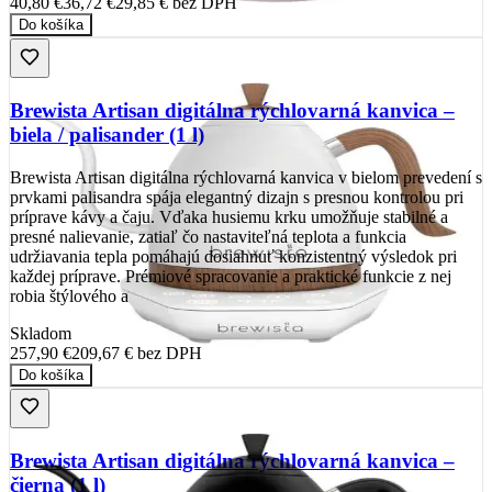
40,80 €
36,72 €
29,85 €
bez DPH
Do košíka
Brewista Artisan digitálna rýchlovarná kanvica –
biela / palisander (1 l)
Brewista Artisan digitálna rýchlovarná kanvica v bielom prevedení s
prvkami palisandra spája elegantný dizajn s presnou kontrolou pri
príprave kávy a čaju. Vďaka husiemu krku umožňuje stabilné a
presné nalievanie, zatiaľ čo nastaviteľná teplota a funkcia
udržiavania tepla pomáhajú dosiahnuť konzistentný výsledok pri
každej príprave. Prémiové spracovanie a praktické funkcie z nej
robia štýlového a
Skladom
257,90 €
209,67 €
bez DPH
Do košíka
Brewista Artisan digitálna rýchlovarná kanvica –
čierna (1 l)