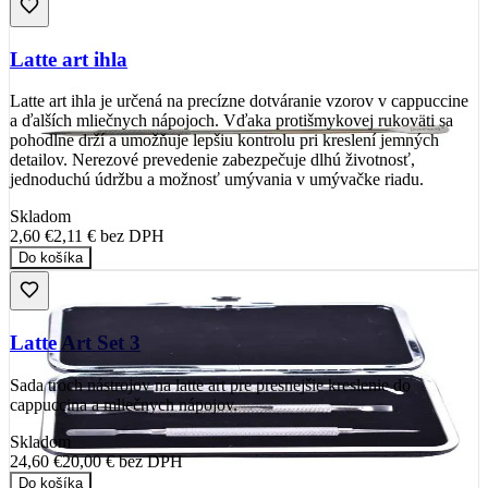
Latte art ihla
Latte art ihla je určená na precízne dotváranie vzorov v cappuccine
a ďalších mliečnych nápojoch. Vďaka protišmykovej rukoväti sa
pohodlne drží a umožňuje lepšiu kontrolu pri kreslení jemných
detailov. Nerezové prevedenie zabezpečuje dlhú životnosť,
jednoduchú údržbu a možnosť umývania v umývačke riadu.
Skladom
2,60 €
2,11 €
bez DPH
Do košíka
Latte Art Set 3
Sada troch nástrojov na latte art pre presnejšie kreslenie do
cappuccina a mliečnych nápojov.
Skladom
24,60 €
20,00 €
bez DPH
Do košíka