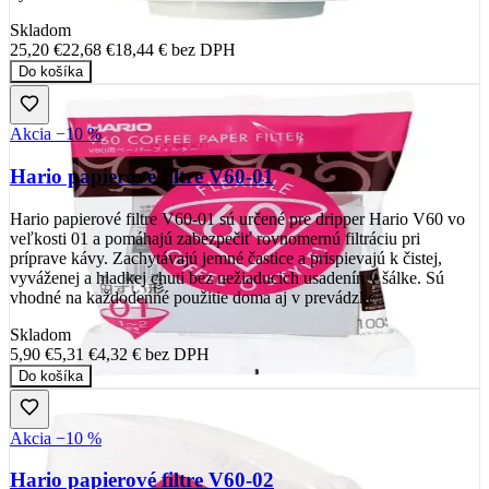
Skladom
25,20 €
22,68 €
18,44 €
bez DPH
Do košíka
Akcia −10 %
Hario papierové filtre V60-01
Hario papierové filtre V60-01 sú určené pre dripper Hario V60 vo
veľkosti 01 a pomáhajú zabezpečiť rovnomernú filtráciu pri
príprave kávy. Zachytávajú jemné častice a prispievajú k čistej,
vyváženej a hladkej chuti bez nežiaducich usadenín v šálke. Sú
vhodné na každodenné použitie doma aj v prevádzke.
Skladom
5,90 €
5,31 €
4,32 €
bez DPH
Do košíka
Akcia −10 %
Hario papierové filtre V60-02