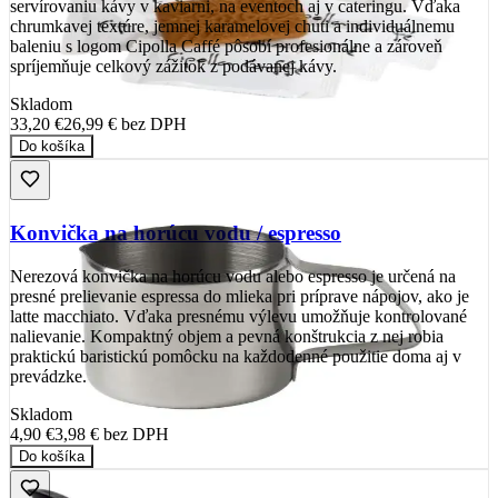
servírovaniu kávy v kaviarni, na eventoch aj v cateringu. Vďaka
chrumkavej textúre, jemnej karamelovej chuti a individuálnemu
baleniu s logom Cipolla Caffé pôsobí profesionálne a zároveň
spríjemňuje celkový zážitok z podávanej kávy.
Skladom
33,20 €
26,99 €
bez DPH
Do košíka
Konvička na horúcu vodu / espresso
Nerezová konvička na horúcu vodu alebo espresso je určená na
presné prelievanie espressa do mlieka pri príprave nápojov, ako je
latte macchiato. Vďaka presnému výlevu umožňuje kontrolované
nalievanie. Kompaktný objem a pevná konštrukcia z nej robia
praktickú baristickú pomôcku na každodenné použitie doma aj v
prevádzke.
Skladom
4,90 €
3,98 €
bez DPH
Do košíka