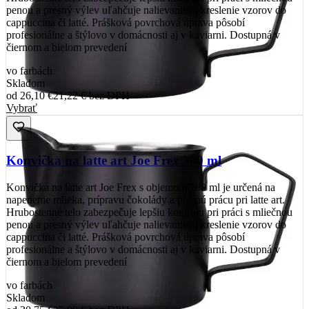
penou a presný výlev uľahčuje nalievanie aj kreslenie vzorov do
cappuccina či latté. Prášková povrchová úprava pôsobí
profesionálne a štýlovo v domácnosti aj v kaviarni. Dostupná v
čiernom a bielom prevedení
vo farbách
Skladom
od
26,10 €
21,22 €
bez DPH
Vybrať
Konvička na latte art Joe Frex 700 ml
Konvička na latte art Joe Frex s objemom 700 ml je určená na
napenenie mlieka, prípravu čokolády a presnú prácu pri latte art.
Hrubostenné telo zabezpečuje lepšiu kontrolu pri práci s mliečnou
penou a presný výlev uľahčuje nalievanie aj kreslenie vzorov do
cappuccina či latté. Prášková povrchová úprava pôsobí
profesionálne a štýlovo v domácnosti aj v kaviarni. Dostupná v
čiernom a bielom prevedení
vo farbách
Skladom