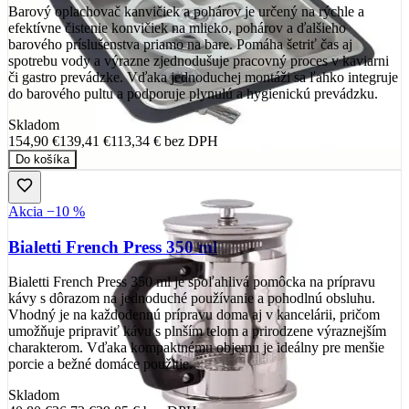
Barový oplachovač kanvičiek a pohárov je určený na rýchle a
efektívne čistenie konvičiek na mlieko, pohárov a ďalšieho
barového príslušenstva priamo na bare. Pomáha šetriť čas aj
spotrebu vody a výrazne zjednodušuje pracovný proces v kaviarni
či gastro prevádzke. Vďaka jednoduchej montáži sa ľahko integruje
do barového pultu a podporuje plynulú a hygienickú prevádzku.
Skladom
154,90 €
139,41 €
113,34 €
bez DPH
Do košíka
Akcia −10 %
Bialetti French Press 350 ml
Bialetti French Press 350 ml je spoľahlivá pomôcka na prípravu
kávy s dôrazom na jednoduché používanie a pohodlnú obsluhu.
Vhodný je na každodennú prípravu doma aj v kancelárii, pričom
umožňuje pripraviť kávu s plnším telom a prirodzene výraznejším
charakterom. Vďaka kompaktnému objemu je ideálny pre menšie
porcie a bežné domáce použitie.
Skladom