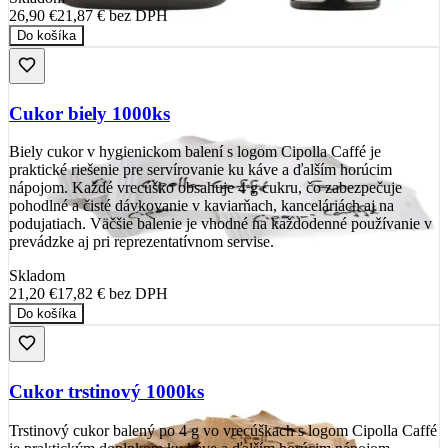
26,90 €
21,87 €
bez DPH
Do košíka
Cukor biely 1000ks
Biely cukor v hygienickom balení s logom Cipolla Caffé je
praktické riešenie pre servírovanie ku káve a ďalším horúcim
nápojom. Každé vrecúško obsahuje 4 g cukru, čo zabezpečuje
pohodlné a čisté dávkovanie v kaviarňach, kanceláriách aj na
podujatiach. Väčšie balenie je vhodné na každodenné používanie v
prevádzke aj pri reprezentatívnom servise.
Skladom
21,20 €
17,82 €
bez DPH
Do košíka
Cukor trstinový 1000ks
Trstinový cukor balený po 4 g vo vrecúškach s logom Cipolla Caffé