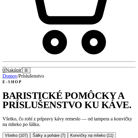
0
Nakúpiť
☰
Domov
/
Príslušenstvo
E-SHOP
BARISTICKÉ POMÔCKY A
PRÍSLUŠENSTVO KU KÁVE
.
Všetko, čo robí z prípravy kávy remeslo — od tampera a konvičky
na mlieko po šálku.
Všetko (
107
)
Šálky a poháre
(
7
)
Konvičky na mlieko
(
11
)