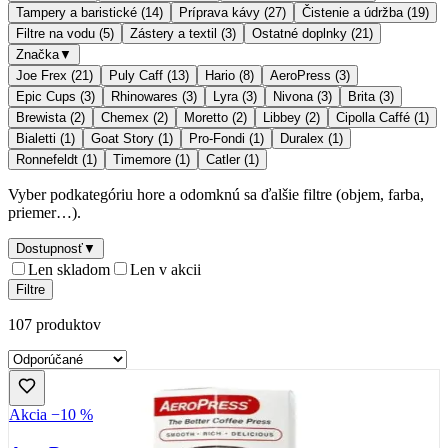
Tampery a baristické
(
14
)
Príprava kávy
(
27
)
Čistenie a údržba
(
19
)
Filtre na vodu
(
5
)
Zástery a textil
(
3
)
Ostatné doplnky
(
21
)
Značka
▼
Joe Frex
(
21
)
Puly Caff
(
13
)
Hario
(
8
)
AeroPress
(
3
)
Epic Cups
(
3
)
Rhinowares
(
3
)
Lyra
(
3
)
Nivona
(
3
)
Brita
(
3
)
Brewista
(
2
)
Chemex
(
2
)
Moretto
(
2
)
Libbey
(
2
)
Cipolla Caffé
(
1
)
Bialetti
(
1
)
Goat Story
(
1
)
Pro-Fondi
(
1
)
Duralex
(
1
)
Ronnefeldt
(
1
)
Timemore
(
1
)
Catler
(
1
)
Vyber podkategóriu hore a odomknú sa ďalšie filtre (objem, farba,
priemer…).
Dostupnosť
▼
Len skladom
Len v akcii
Filtre
107
produktov
Akcia −10 %