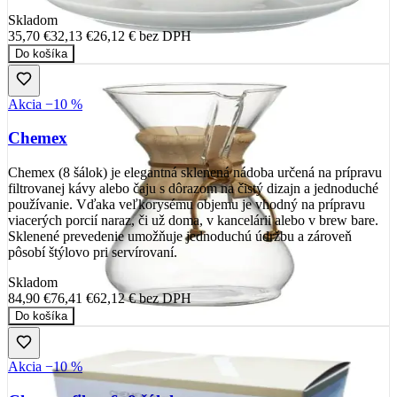
Skladom
35,70 €
32,13 €
26,12 €
bez DPH
Do košíka
Akcia −10 %
Chemex
Chemex (8 šálok) je elegantná sklenená nádoba určená na prípravu
filtrovanej kávy alebo čaju s dôrazom na čistý dizajn a jednoduché
používanie. Vďaka veľkorysému objemu je vhodný na prípravu
viacerých porcií naraz, či už doma, v kancelárii alebo v brew bare.
Sklenené prevedenie umožňuje jednoduchú údržbu a zároveň
pôsobí štýlovo pri servírovaní.
Skladom
84,90 €
76,41 €
62,12 €
bez DPH
Do košíka
Akcia −10 %