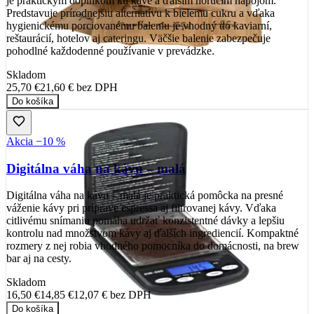
je praktickým doplnkom ku káve a ďalším horúcim nápojom.
Predstavuje prírodnejšiu alternatívu k bielemu cukru a vďaka
hygienickému porciovanému baleniu je vhodný do kaviarní,
reštaurácií, hotelov aj cateringu. Väčšie balenie zabezpečuje
pohodlné každodenné používanie v prevádzke.
Skladom
25,70 €
21,60 €
bez DPH
Do košíka
Akcia −10 %
Digitálna váha na kávu – malá
Digitálna váha na kávu – malá je praktická pomôcka na presné
váženie kávy pri príprave espressa aj filtrovanej kávy. Vďaka
citlivému snímaniu pomáha udržať konzistentné dávky a lepšiu
kontrolu nad množstvom kávy aj ďalších ingrediencií. Kompaktné
rozmery z nej robia vhodného pomocníka do domácnosti, na brew
bar aj na cesty.
Skladom
16,50 €
14,85 €
12,07 €
bez DPH
Do košíka