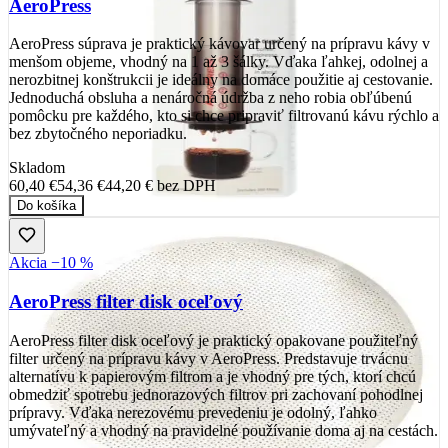
AeroPress
AeroPress súprava je praktický kávovar určený na prípravu kávy v
menšom objeme, vhodný na 1 až 3 šálky. Vďaka ľahkej, odolnej a
nerozbitnej konštrukcii je ideálny na domáce použitie aj cestovanie.
Jednoduchá obsluha a nenáročná údržba z neho robia obľúbenú
pomôcku pre každého, kto si chce pripraviť filtrovanú kávu rýchlo a
bez zbytočného neporiadku.
Skladom
60,40 €
54,36 €
44,20 €
bez DPH
Do košíka
Akcia −10 %
AeroPress filter disk oceľový
AeroPress filter disk oceľový je praktický opakovane použiteľný
filter určený na prípravu kávy v AeroPress. Predstavuje trvácnu
alternatívu k papierovým filtrom a je vhodný pre tých, ktorí chcú
obmedziť spotrebu jednorazových filtrov pri zachovaní pohodlnej
prípravy. Vďaka nerezovému prevedeniu je odolný, ľahko
umývateľný a vhodný na pravidelné používanie doma aj na cestách.