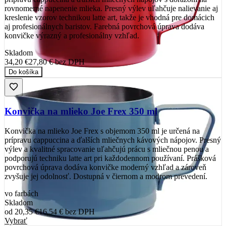
rovnomerné napenenie mlieka. Presný výlev uľahčuje nalievanie aj
kreslenie vzorov technikou latte art, takže je vhodná pre domácich
aj profesionálnych baristov. Farebná povrchová úprava dodáva
konvičke výrazný a profesionálny vzhľad.
Skladom
34,20 €
27,80 €
bez DPH
Do košíka
Konvička na mlieko Joe Frex 350 ml
Konvička na mlieko Joe Frex s objemom 350 ml je určená na
prípravu cappuccina a ďalších mliečnych kávových nápojov. Presný
výlev a kvalitné spracovanie uľahčujú prácu s mliečnou penou a
podporujú techniku latte art pri každodennom používaní. Prášková
povrchová úprava dodáva konvičke moderný vzhľad a zároveň
zvyšuje jej odolnosť. Dostupná v čiernom a modrom prevedení.
vo farbách
Skladom
od
20,35 €
16,54 €
bez DPH
Vybrať