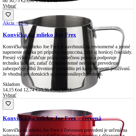
od
30,75 €
25,00 €
bez DPH
Vybrať
Akcia −10 %
Konvička na mlieko Joe Frex
Konvička na mlieko Joe Frex je navrhnutá na rovnomerné a jemné
napenenie mlieka pri príprave cappuccina, latté aj horúcej čokolády.
Presný výlev uľahčuje prácu s mliečnou penou a podporuje
techniku latte art, zatiaľ čo hrubostenné nerezové prevedenie
zabezpečuje dlhú životnosť a stabilitu pri každodennom používaní.
Je vhodná pre domácich aj profesionálnych baristov.
Skladom
14,15 €
od
12,74 €
10,36 €
bez DPH
Vybrať
Konvička na mlieko Joe Frex – červená
Konvička na mlieko Joe Frex v červenom prevedení je určená na
prípravu cappuccina a ďalších mliečnych nápojov s dôrazom na