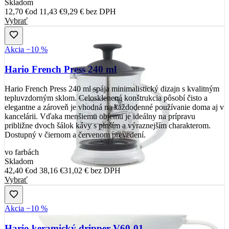
Skladom
12,70 €
od
11,43 €
9,29 €
bez DPH
Vybrať
Akcia −10 %
Hario French Press 240 ml
Hario French Press 240 ml spája minimalistický dizajn s kvalitným
tepluvzdorným sklom. Celosklenená konštrukcia pôsobí čisto a
elegantne a zároveň je vhodná na každodenné používanie doma aj v
kancelárii. Vďaka menšiemu objemu je ideálny na prípravu
približne dvoch šálok kávy s plnším a výraznejším charakterom.
Dostupný v čiernom a červenom prevedení.
vo farbách
Skladom
42,40 €
od
38,16 €
31,02 €
bez DPH
Vybrať
Akcia −10 %
Hario keramický dripper V60-01