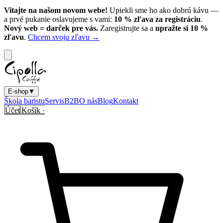
Vitajte na našom novom webe!
Upiekli sme ho ako dobrú kávu —
a prvé pukanie oslavujeme s vami:
10
% zľava za registráciu
.
Nový web = darček pre vás.
Zaregistrujte sa a
upražte si
10
%
zľavu
.
Chcem svoju zľavu →
E-shop
▼
Škola baristu
Servis
B2B
O nás
Blog
Kontakt
Účet
Košík ·