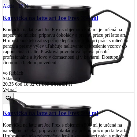
Akcia −10 %
Konvička na latte art Joe Frex 350 ml
Konvička na latte art Joe Frex s objemom 350 ml je určená na
napenenie mlieka, prípravu čokolády a presnú prácu pri latte art.
Hrubostenné telo zabezpečuje lepšiu kontrolu pri práci s mliečnou
penou a presný výlev uľahčuje nalievanie aj kreslenie vzorov do
cappuccina či latté. Prášková povrchová úprava pôsobí
profesionálne a štýlovo v domácnosti aj v kaviarni. Dostupná v
čiernom a bielom prevedení
vo farbách
Skladom
20,35 €
od
18,32 €
14,89 €
bez DPH
Vybrať
Konvička na latte art Joe Frex 500 ml
Konvička na latte art Joe Frex s objemom 500 ml je určená na
napenenie mlieka, prípravu čokolády a presnú prácu pri latte art.
Hrubostenné telo zabezpečuje lepšiu kontrolu pri práci s mliečnou