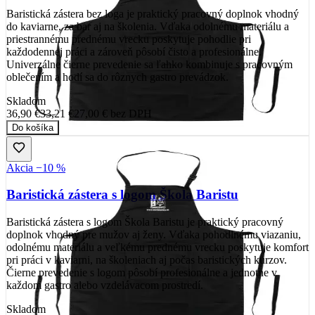
Baristická zástera bez loga je praktický pracovný doplnok vhodný
do kaviarne, za bar aj na školenia. Vďaka odolnému materiálu a
priestrannému prednému vrecku poskytuje pohodlie pri
každodennej práci a zároveň pôsobí čisto a profesionálne.
Univerzálne čierne prevedenie sa ľahko kombinuje s pracovným
oblečením a hodí sa do rôznych gastro prevádzok.
Skladom
36,90 €
33,21 €
27,00 €
bez DPH
Do košíka
Akcia −10 %
Baristická zástera s logom Škola Baristu
Baristická zástera s logom Škola Baristu je praktický pracovný
doplnok vhodný pre mužov aj ženy. Vďaka pohodlnému viazaniu,
odolnému materiálu a veľkému prednému vrecku poskytuje komfort
pri práci v kaviarni, na školeniach aj počas baristických kurzov.
Čierne prevedenie s logom pôsobí profesionálne a jednotne v
každom gastro alebo vzdelávacom prostredí.
Skladom