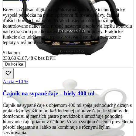
Brewista Artisan digitálna rýchlovarná kanvica je technologicky
vyspelá pomôcka na presnú prípravu filtrovanej kávy, čaju aj
ďalších horúcich nápojov. Vďaka husiemu krku umožňuje
kontrolované nalievanie, presné nastavenie teploty a lepšiu kontrolu
nad extrakciou pri alternatívnych metódach prípravy. Praktické
funkcie ako udržiavanie teploty, vstavané stopky a zobrazenie
teploty v reálnom čase z ne
Skladom
230,60 €
187,48 €
bez DPH
Do košíka
Akcia −10 %
Čajník na sypané čaje – biely 400 ml
Čajník na sypané čaje s objemom 400 ml spája jednoduchý dizajn s
praktickým využitím pri každodennej príprave čaju. Je vhodný do
domácnosti aj menších gastro prevádzok a umožňuje pohodlné
lúhovanie čaju priamo v nádobe. Vďaka svojmu čistému prevedeniu
pôsobí elegantne a ľahko sa kombinuje s rôznymi štýlmi
servírovania.