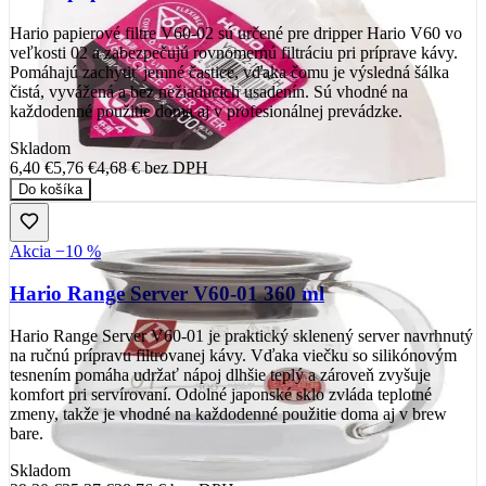
Hario papierové filtre V60-02 sú určené pre dripper Hario V60 vo
veľkosti 02 a zabezpečujú rovnomernú filtráciu pri príprave kávy.
Pomáhajú zachytiť jemné častice, vďaka čomu je výsledná šálka
čistá, vyvážená a bez nežiaducich usadenín. Sú vhodné na
každodenné použitie doma aj v profesionálnej prevádzke.
Skladom
6,40 €
5,76 €
4,68 €
bez DPH
Do košíka
Akcia −10 %
Hario Range Server V60-01 360 ml
Hario Range Server V60-01 je praktický sklenený server navrhnutý
na ručnú prípravu filtrovanej kávy. Vďaka viečku so silikónovým
tesnením pomáha udržať nápoj dlhšie teplý a zároveň zvyšuje
komfort pri servírovaní. Odolné japonské sklo zvláda teplotné
zmeny, takže je vhodné na každodenné použitie doma aj v brew
bare.
Skladom