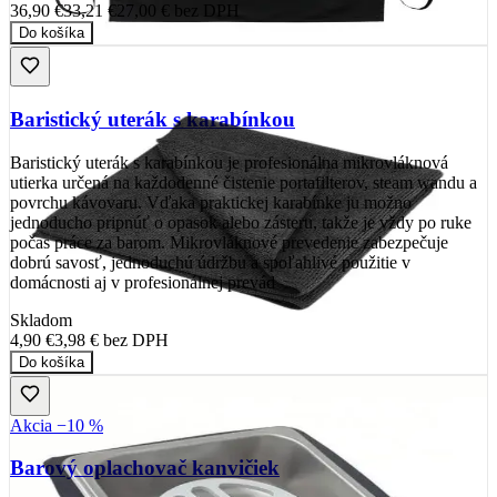
36,90 €
33,21 €
27,00 €
bez DPH
Do košíka
Baristický uterák s karabínkou
Baristický uterák s karabínkou je profesionálna mikrovláknová
utierka určená na každodenné čistenie portafilterov, steam wandu a
povrchu kávovaru. Vďaka praktickej karabínke ju možno
jednoducho pripnúť o opasok alebo zásteru, takže je vždy po ruke
počas práce za barom. Mikrovláknové prevedenie zabezpečuje
dobrú savosť, jednoduchú údržbu a spoľahlivé použitie v
domácnosti aj v profesionálnej prevád
Skladom
4,90 €
3,98 €
bez DPH
Do košíka
Akcia −10 %
Barový oplachovač kanvičiek