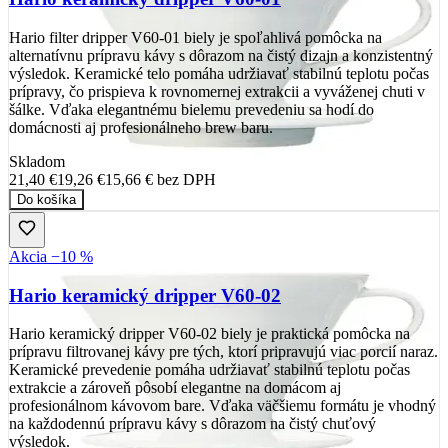
Hario filter dripper V60-01 biely je spoľahlivá pomôcka na
alternatívnu prípravu kávy s dôrazom na čistý dizajn a konzistentný
výsledok. Keramické telo pomáha udržiavať stabilnú teplotu počas
prípravy, čo prispieva k rovnomernej extrakcii a vyváženej chuti v
šálke. Vďaka elegantnému bielemu prevedeniu sa hodí do
domácnosti aj profesionálneho brew baru.
Skladom
21,40 €
19,26 €
15,66 €
bez DPH
Do košíka
Akcia −10 %
Hario keramický dripper V60-02
Hario keramický dripper V60-02 biely je praktická pomôcka na
prípravu filtrovanej kávy pre tých, ktorí pripravujú viac porcií naraz.
Keramické prevedenie pomáha udržiavať stabilnú teplotu počas
extrakcie a zároveň pôsobí elegantne na domácom aj
profesionálnom kávovom bare. Vďaka väčšiemu formátu je vhodný
na každodennú prípravu kávy s dôrazom na čistý chuťový
výsledok.